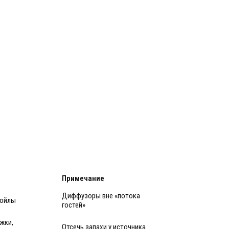
Примечание
Диффузоры вне «потока
койлы
гостей»
жки,
Отсечь запахи у источника