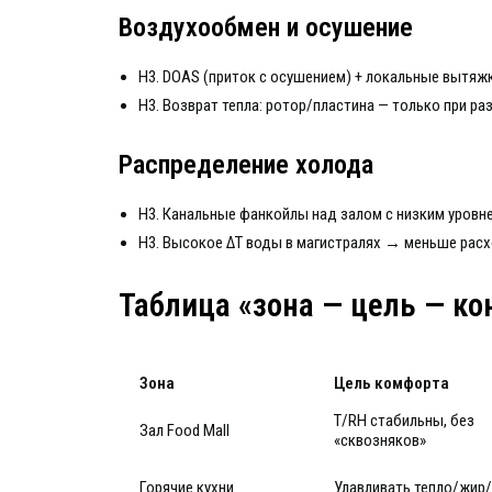
Воздухообмен и осушение
H3. DOAS (приток с осушением) + локальные вытяжки
H3. Возврат тепла: ротор/пластина — только при ра
Распределение холода
H3. Канальные фанкойлы над залом с низким уровн
H3. Высокое ΔT воды в магистралях → меньше расх
Таблица «зона — цель — к
Зона
Цель комфорта
T/RH стабильны, без
Зал Food Mall
«сквозняков»
Горячие кухни
Улавливать тепло/жир/