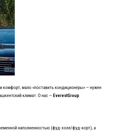
али комфорт, мало «поставить кондиционеры» — нужен
ашкентский климат. О нас —
EverestGroup
.
переменной наполненностью (фуд-холл/фуд-корт), а