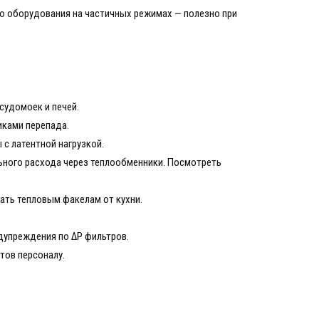
ю оборудования на частичных режимах — полезно при
судомоек и печей.
иками перепада.
с латентной нагрузкой.
ьного расхода через теплообменники. Посмотреть
ать тепловым факелам от кухни.
дупреждения по ΔP фильтров.
тов персоналу.