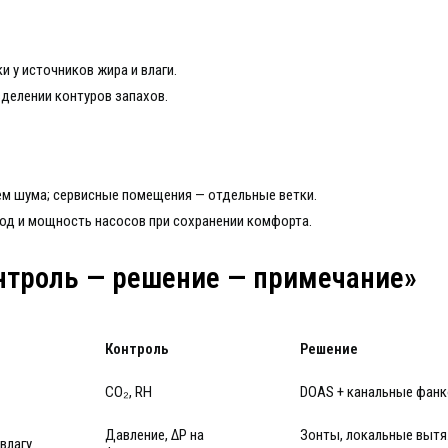
 у источников жира и влаги.
зделении контуров запахов.
ем шума; сервисные помещения — отдельные ветки.
од и мощность насосов при сохранении комфорта.
онтроль — решение — примечание»
Контроль
Решение
CO₂, RH
DOAS + канальные фан
Давление, ΔP на
Зонты, локальные вытя
влагу