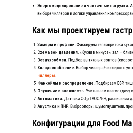
Энергомоделирование и частичные нагрузки.
А
выборе чиллеров и логики управления компрессора
Как мы проектируем гастр
Замеры и профили.
Фиксируем теплопритоки кухонь
Схема зон давления.
«Кухни в минусе», зал — бли
Воздухообмен.
Подбор вытяжных зонтoв (скорость
Холодоснабжение.
Выбор чиллера/чиллеров с уст
чиллеры
.
Фанкойлы и распределение.
Подбираем ESP, тиши
Осушение и влажность.
Учитываем влагоотдачу от
Автоматика.
Датчики CO₂/TVOC/RH, расписания дл
Акустика и ПНР.
Виброопоры, шумоглушители, пров
Конфигурации для Food Mal