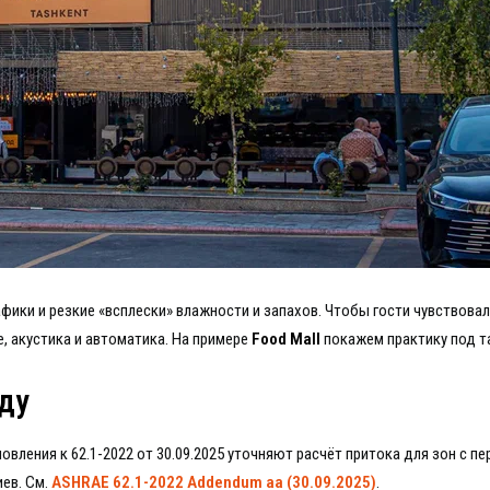
афики и резкие «всплески» влажности и запахов. Чтобы гости чувствов
е, акустика и автоматика. На примере
Food Mall
покажем практику под т
оду
овления к 62.1-2022 от 30.09.2025 уточняют расчёт притока для зон с 
иев. См.
ASHRAE 62.1-2022 Addendum aa (30.09.2025)
.