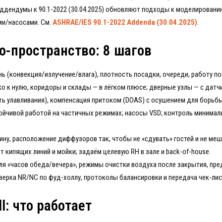
ддендумы к 90.1-2022 (30.04.2025) обновляют подходы к моделировани
ми/насосами. См.
ASHRAE/IES 90.1-2022 Addenda (30.04.2025)
.
о-пространство: 8 шагов
 (конвекция/излучение/влага), плотность посадки, очереди, работу по
зко к нулю, коридоры и склады — в лёгком плюсе; дверные узлы — с датч
 улавливания), компенсация притоком (DOAS) с осушением для борьбы 
ойчивой работой на частичных режимах; насосы VSD; контроль минимал
ну, расположение диффузоров так, чтобы не «сдувать» гостей и не меш
 кипящих линий и мойки; задаём целевую RH в зале и back-of-house.
я «часов обеда/вечера», режимы очистки воздуха после закрытия, пре
ерка NR/NC по фуд-холлу, протоколы балансировки и передача чек-лис
l: что работает