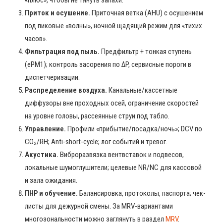
«плюс», чтобы не тянуть запахи.
Приток и осушение.
Приточная ветка (AHU) с осушением
под пиковые «волны», ночной щадящий режим для «тихих
часов».
Фильтрация под пыль.
Предфильтр + тонкая ступень
(ePM1); контроль засорения по ΔP, сервисные пороги в
диспетчеризации.
Распределение воздуха.
Канальные/кассетные
диффузоры вне проходных осей, ограничение скоростей
на уровне головы, рассеянные струи под табло.
Управление.
Профили «прибытие/посадка/ночь»; DCV по
CO₂/RH; Anti-short-cycle; лог событий и тревог.
Акустика.
Виброразвязка вентвставок и подвесов,
локальные шумоглушители; целевые NR/NC для кассовой
и зала ожидания.
ПНР и обучение.
Балансировка, протоколы, паспорта; чек-
листы для дежурной смены. За MRV-вариантами
многозональности можно заглянуть в раздел
MRV
.