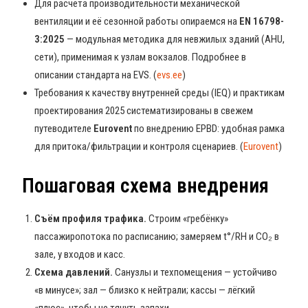
Для расчёта производительности механической
вентиляции и её сезонной работы опираемся на
EN 16798-
3:2025
— модульная методика для невжилых зданий (AHU,
сети), применимая к узлам вокзалов. Подробнее в
описании стандарта на EVS. (
evs.ee
)
Требования к качеству внутренней среды (IEQ) и практикам
проектирования 2025 систематизированы в свежем
путеводителе
Eurovent
по внедрению EPBD: удобная рамка
для притока/фильтрации и контроля сценариев. (
Eurovent
)
Пошаговая схема внедрения
Съём профиля трафика.
Строим «гребёнку»
пассажиропотока по расписанию; замеряем t°/RH и CO₂ в
зале, у входов и касс.
Схема давлений.
Санузлы и техпомещения — устойчиво
«в минусе»; зал — близко к нейтрали; кассы — лёгкий