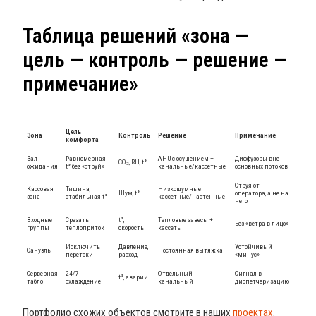
Таблица решений «зона —
цель — контроль — решение —
примечание»
Цель
Зона
Контроль
Решение
Примечание
комфорта
Зал
Равномерная
AHU с осушением +
Диффузоры вне
CO₂, RH, t°
ожидания
t° без «струй»
канальные/кассетные
основных потоков
Струя от
Кассовая
Тишина,
Низкошумные
Шум, t°
оператора, а не на
зона
стабильная t°
кассетные/настенные
него
Входные
Срезать
t°,
Тепловые завесы +
Без «ветра в лицо»
группы
теплоприток
скорость
кассеты
Исключить
Давление,
Устойчивый
Санузлы
Постоянная вытяжка
перетоки
расход
«минус»
Серверная
24/7
Отдельный
Сигнал в
t°, аварии
табло
охлаждение
канальный
диспетчеризацию
Портфолио схожих объектов смотрите в наших
проектах
.