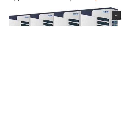
Кейс: Хива —
железнодорожный вокзал
монтаж под «волновую»
нагрузку
Вводные.
Южный витраж, две входные группы, буфетная
линия, «волны» пассажиров каждые 45–60 минут.