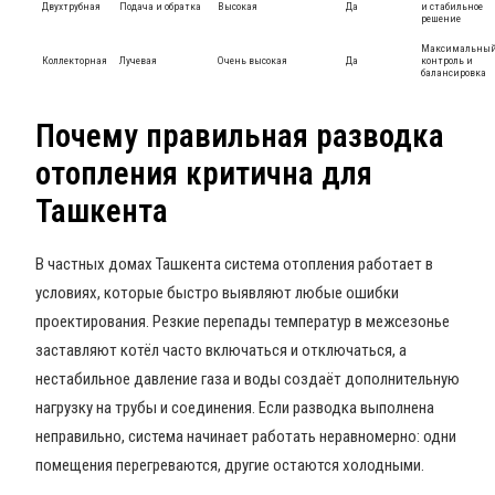
Двухтрубная
Подача и обратка
Высокая
Да
и стабильное
решение
Максимальны
Коллекторная
Лучевая
Очень высокая
Да
контроль и
балансировка
Почему правильная разводка
отопления критична для
Ташкента
В частных домах Ташкента система отопления работает в
условиях, которые быстро выявляют любые ошибки
проектирования. Резкие перепады температур в межсезонье
заставляют котёл часто включаться и отключаться, а
нестабильное давление газа и воды создаёт дополнительную
нагрузку на трубы и соединения. Если разводка выполнена
неправильно, система начинает работать неравномерно: одни
помещения перегреваются, другие остаются холодными.