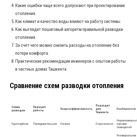
Какие ошибки чаще всего допускают при проектировании
отопления.
Как климат и качество воды влияют на работу системы.
Как выглядит пошаговый алгоритм правильной разводки
отопления.
За счёт чего можно снизить расходы на отопление без
потери комфорта.
Практические рекомендации инженеров с опытом работы
в частных домах Ташкента.
Сравнение схем разводки отопления
Подходит
Схема
Принцип
Энергоэффективность
для
Особенности
разводки
работы
Ташкента
Неравномерны
Однотрубная
Последовательная
Низкая
Ограниченно
прогрев
помещений
Универсальное