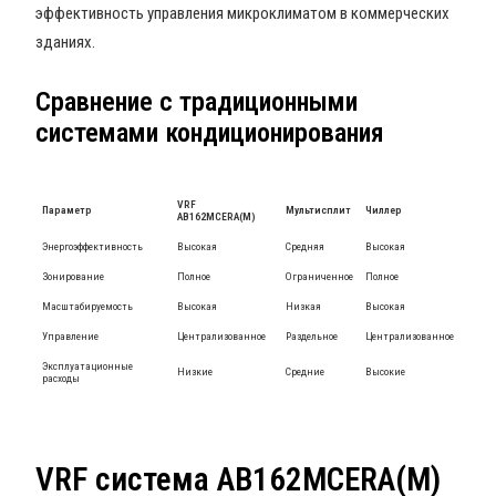
эффективность управления микроклиматом в коммерческих
зданиях.
Сравнение с традиционными
системами кондиционирования
VRF
Параметр
Мультисплит
Чиллер
AB162MCERA(M)
Энергоэффективность
Высокая
Средняя
Высокая
Зонирование
Полное
Ограниченное
Полное
Масштабируемость
Высокая
Низкая
Высокая
Управление
Централизованное
Раздельное
Централизованное
Эксплуатационные
Низкие
Средние
Высокие
расходы
VRF система AB162MCERA(M)