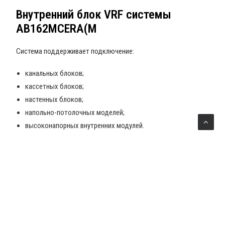
Внутренний блок VRF системы
AB162MCERA(M
Система поддерживает подключение:
канальных блоков;
кассетных блоков;
настенных блоков;
напольно-потолочных моделей;
высоконапорных внутренних модулей.
Внутренние блоки VRF систем
канального типа
Канальные решения особенно востребованы в офисах и
гостиницах. Они позволяют скрыть оборудование за
потолочными конструкциями, сохраняя эстетичный внешний