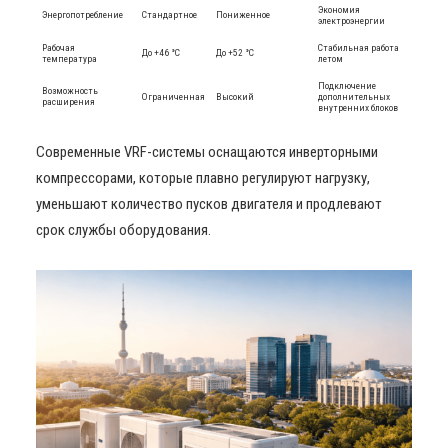
Экономия
Энергопотребление
Стандартное
Пониженное
электроэнергии
Рабочая
Стабильная работа
До +46 °C
До +52 °C
температура
летом
Подключение
Возможность
Ограниченная
Высокий
дополнительных
расширения
внутренних блоков
Современные VRF-системы оснащаются инверторными
компрессорами, которые плавно регулируют нагрузку,
уменьшают количество пусков двигателя и продлевают
срок службы оборудования.