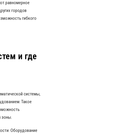
ают равномерное
других городов
озможность гибкого
стем и где
иматической системы,
удованием. Такое
озможность
 зоны.
ности. Оборудование