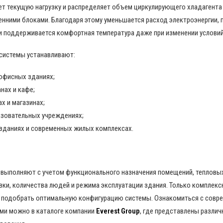
ет текущую нагрузку и распределяет объем циркулирующего хладагент
нними блоками. Благодаря этому уменьшается расход электроэнергии,
и поддерживается комфортная температура даже при изменении условий
 системы устанавливают:
 офисных зданиях;
нах и кафе;
х и магазинах;
азовательных учреждениях;
зданиях и современных жилых комплексах.
выполняют с учетом функционального назначения помещений, тепловых
ки, количества людей и режима эксплуатации здания. Только комплекс
 подобрать оптимальную конфигурацию системы. Ознакомиться с совр
ми можно в каталоге компании
Everest Group
, где представлены разли