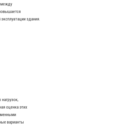
а между
 повышается
 эксплуатации здания.
 нагрузок,
ная оценка этих
еменными
чные варианты