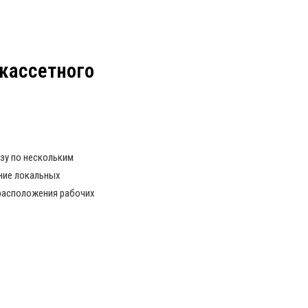
кассетного
зу по нескольким
ние локальных
 расположения рабочих