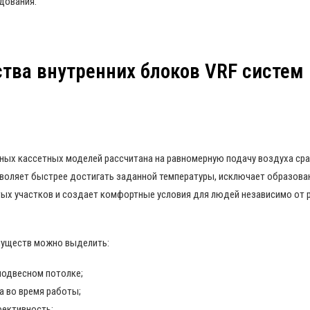
дования.
ва внутренних блоков VRF систем 
ных кассетных моделей рассчитана на равномерную подачу воздуха сра
зволяет быстрее достигать заданной температуры, исключает образова
тых участков и создает комфортные условия для людей независимо от
муществ можно выделить:
подвесном потолке;
а во время работы;
ективность;