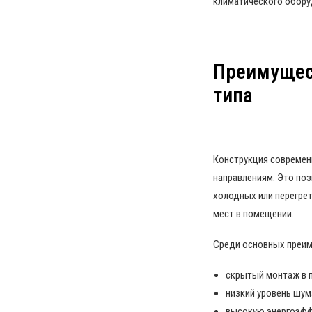
климатического обору
Преимущест
типа
Конструкция современ
направлениям. Это по
холодных или перегре
мест в помещении.
Среди основных преи
скрытый монтаж в 
низкий уровень шум
высокую энергоэфф