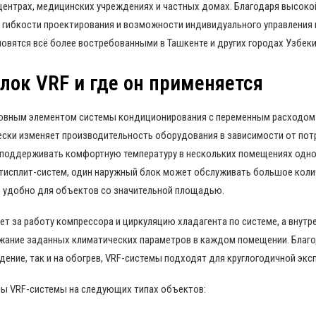
центрах, медицинских учреждениях и частных домах. Благодаря высоко
 гибкости проектирования и возможности индивидуального управления
овятся всё более востребованными в Ташкенте и других городах Узбеки
блок VRF и где он применяется
новным элементом системы кондиционирования с переменным расходом 
ески изменяет производительность оборудования в зависимости от пот
поддерживать комфортную температуру в нескольких помещениях одно
тисплит-систем, один наружный блок может обслуживать большое коли
о удобно для объектов со значительной площадью.
т за работу компрессора и циркуляцию хладагента по системе, а внутр
ание заданных климатических параметров в каждом помещении. Благ
дение, так и на обогрев, VRF-системы подходят для круглогодичной экс
ы VRF-системы на следующих типах объектов: