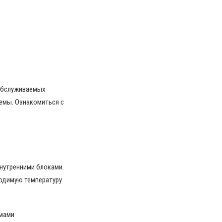
 обслуживаемых
емы. Ознакомиться с
внутренними блоками.
одимую температуру
емами