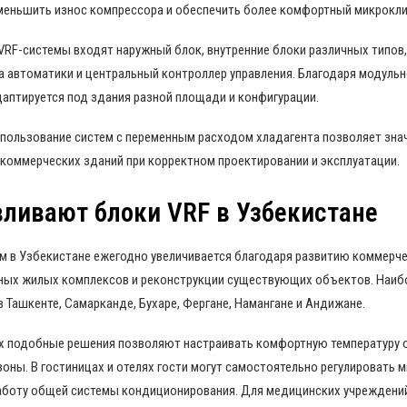
меньшить износ компрессора и обеспечить более комфортный микрокли
VRF-системы входят наружный блок, внутренние блоки различных типов
а автоматики и центральный контроллер управления. Благодаря модуль
аптируется под здания разной площади и конфигурации.
использование систем с переменным расходом хладагента позволяет зна
коммерческих зданий при корректном проектировании и эксплуатации.
вливают блоки VRF в Узбекистане
м в Узбекистане ежегодно увеличивается благодаря развитию коммерче
ых жилых комплексов и реконструкции существующих объектов. Наиб
в Ташкенте, Самарканде, Бухаре, Фергане, Намангане и Андижане.
 подобные решения позволяют настраивать комфортную температуру 
зоны. В гостиницах и отелях гости могут самостоятельно регулировать 
 работу общей системы кондиционирования. Для медицинских учрежден