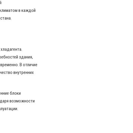
й
 климатом в каждой
стана.
хладагента.
ребностей здания,
временно. В отличие
чество внутренних
енние блоки
одаря возможности
плуатации.