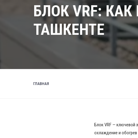
БЛОК VRF: КАК
ТАШКЕНТЕ
ГЛАВНАЯ
Блок VRF — ключевой 
охлаждение и обогрев