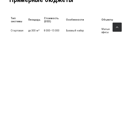
Тип
Стоимость
Площадь
Особенности
Объекты
системы
(USD)
Малые
Стартовая
до 300 м²
8 000–15 000
Базовый набор
офисы
300–1000
Бизнес-
Стандарт
15 000–40 000
Баланс цены и мощности
м²
центры
Максимальная
Премиум
1000+ м²
от 40 000
ТРЦ, отели
эффективность
Сравнение с другими
системами охлаждения
VRF системы отличаются высокой гибкостью и
эффективностью.
В отличие от мульти-сплит решений, они рассчитаны на