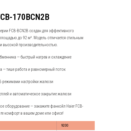
 FCB-170BCN2B
серии FCB-BCN2B создан для эффективного
лощадью до 92 м². Модель отличается стильным
 и высокой производительностью.
бменника — быстрый нагрев и охлаждение
а — тише работа и равномерный поток
с 6 режимами настройки жалюзи
сплей и автоматическое закрытие жалюзи
ое оборудование — закажите фанкойл Haier FCB-
ьте комфорт в вашем доме или офисе!
9200