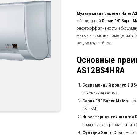
Мульти сплит система Haier 
обновлённой
Серии “N” Super M
энергоэффективность и бесшумну
жилых и офисных помещений в Та
воздух круглый год.
Основные преи
AS12BS4HRA
Современный корпус 2 B
лаконичная форма.
Серия “N” Super Match
— ра
2M–5M.
Инверторная технология DC
снижение энергозатрат до 
Функция Smart Clean
— авт