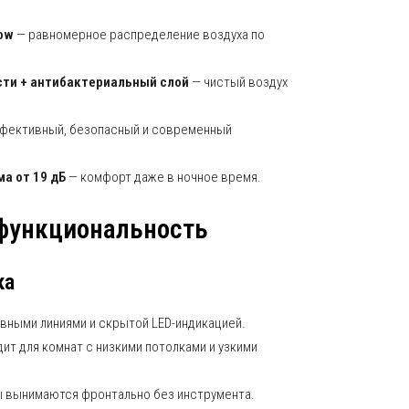
low
— равномерное распределение воздуха по
ти + антибактериальный слой
— чистый воздух
фективный, безопасный и современный
а от 19 дБ
— комфорт даже в ночное время.
 функциональность
ка
авными линиями и скрытой LED-индикацией.
ит для комнат с низкими потолками и узкими
ы вынимаются фронтально без инструмента.