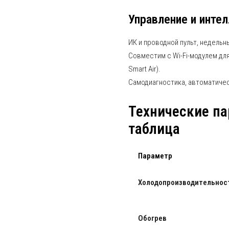
Управление и инте
ИК и проводной пульт, недельн
Совместим с Wi-Fi-модулем дл
Smart Air).
Самодиагностика, автоматичес
Технические п
таблица
Параметр
Холодопроизводительнос
Обогрев