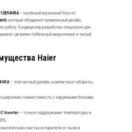
AS12BS4HRA
— настенный внутренний блок из
atch
, который объединяет премиальный дизайн,
ю работу. Кондиционер разработан специально для
шкенте, где важен стабильный микроклимат и чистый
мущества Haier
S4HRA
— элегантный дизайн, компактные габариты,
сширенная совместимость с наружными блоками
 Inverter
— точное поддержание температуры и
35%.
оматическая очистка испарителя от пыли и