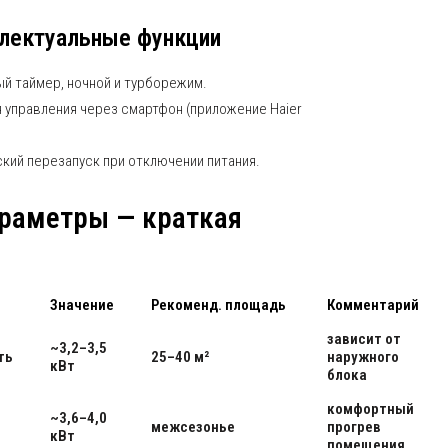
ллектуальные функции
ый таймер, ночной и турборежим.
я управления через смартфон (приложение Haier
кий перезапуск при отключении питания.
араметры — краткая
Значение
Рекоменд. площадь
Комментарий
зависит от
~3,2–3,5
ть
25–40 м²
наружного
кВт
блока
комфортный
~3,6–4,0
межсезонье
прогрев
кВт
помещения