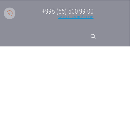
+998 (55) 500 99 00
ЗАКАЗАТЬ ОБРАТНЫЙ ЗВОНОК
тема AS12BS4HRA кондционер
r Match