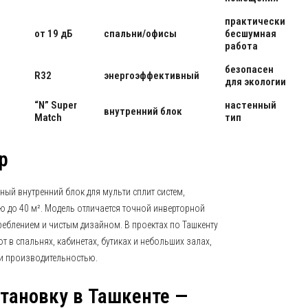
практически
от 19 дБ
спальни/офисы
бесшумная
работа
безопасен
R32
энергоэффективный
для экологии
“N” Super
настенный
внутренний блок
Match
тип
р
ый внутренний блок для мульти сплит систем,
 до 40 м². Модель отличается точной инверторной
еблением и чистым дизайном. В проектах по Ташкенту
т в спальнях, кабинетах, бутиках и небольших залах,
 и производительностью.
становку в Ташкенте —