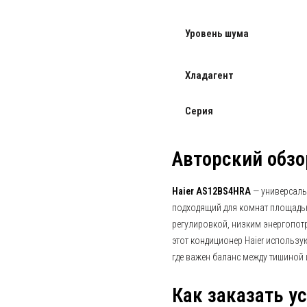
Уровень шума
Хладагент
Серия
Авторский обзо
Haier AS12BS4HRA
— универсальн
подходящий для комнат площадью
регулировкой, низким энергопотр
этот кондиционер Haier использую
где важен баланс между тишиной
Как заказать у