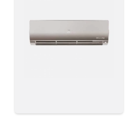
Мульти-сплит системы
AS35S2SF2FA-G Серия Flexis Super