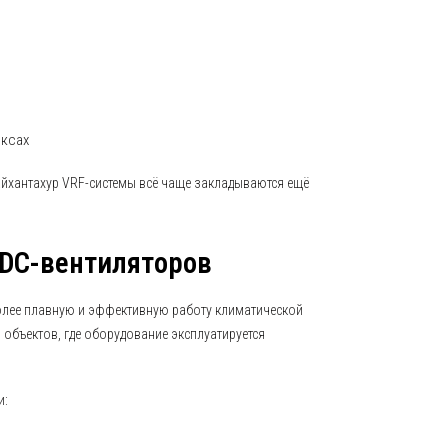
ксах
айхантахур VRF-системы всё чаще закладываются ещё
DC-вентиляторов
олее плавную и эффективную работу климатической
 объектов, где оборудование эксплуатируется
и: