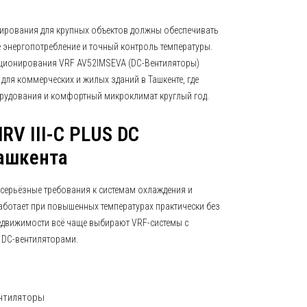
ирования для крупных объектов должны обеспечивать
 энергопотребление и точный контроль температуры.
ционирования VRF AV52IMSEVA (DC-Вентиляторы)
 для коммерческих и жилых зданий в Ташкенте, где
рудования и комфортный микроклимат круглый год.
RV III-C PLUS DC
Ташкента
 серьёзные требования к системам охлаждения и
аботает при повышенных температурах практически без
едвижимости всё чаще выбирают VRF-системы с
 DC-вентиляторами.
:
нтиляторы