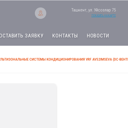
Ташкент, ул. Уйсозлар 75
ПОКАЗАТЬ НА КАРТЕ
ОСТАВИТЬ ЗАЯВКУ
КОНТАКТЫ
НОВОСТИ
ЛЬТИЗОНАЛЬНЫЕ СИСТЕМЫ КОНДИЦИОНИРОВАНИЯ VRF AV52IMSEVA (DC-ВЕНТИЛЯ
Мультизональные 
VRF AV52IMSEVA (D
C PLUS DC