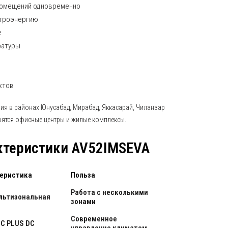
помещений одновременно
ктроэнергию
е
ратуры
ктов
ия в районах Юнусабад, Мирабад, Яккасарай, Чиланзар
роятся офисные центры и жилые комплексы.
ктеристики AV52IMSEVA
еристика
Польза
Работа с несколькими
льтизональная
зонами
Современное
-C PLUS DC