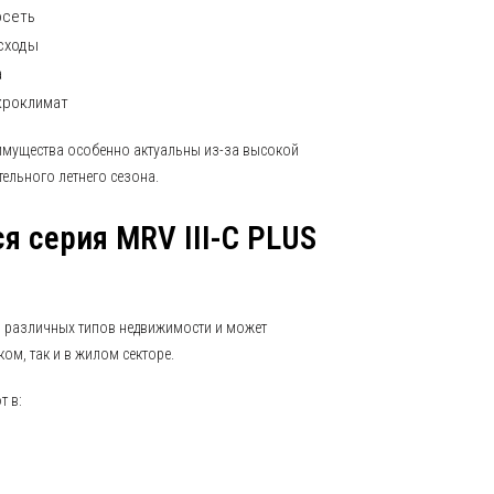
осеть
сходы
а
кроклимат
еимущества особенно актуальны из-за высокой
ельного летнего сезона.
я серия MRV III-C PLUS
 различных типов недвижимости и может
ом, так и в жилом секторе.
т в: