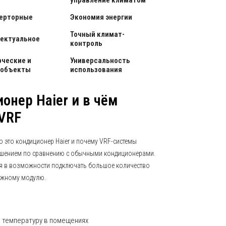
управление климатом
ерторные
Экономия энергии
Точный климат-
ектуальное
контроль
ческие и
Универсальность
 объекты
использования
онер Haier и в чём
VRF
о это кондиционер Haier и почему VRF-системы
ешением по сравнению с обычными кондиционерами.
ся в возможности подключать большое количество
ужному модулю.
 температуру в помещениях