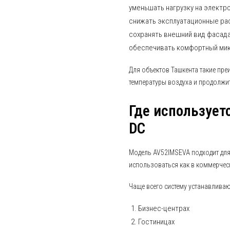
уменьшать нагрузку на электр
снижать эксплуатационные ра
сохранять внешний вид фасад
обеспечивать комфортный ми
Для объектов Ташкента такие пр
температуры воздуха и продолжит
Где используетс
DC
Модель AV52IMSEVA подходит для
использоваться как в коммерческ
Чаще всего систему устанавливаю
Бизнес-центрах
Гостиницах