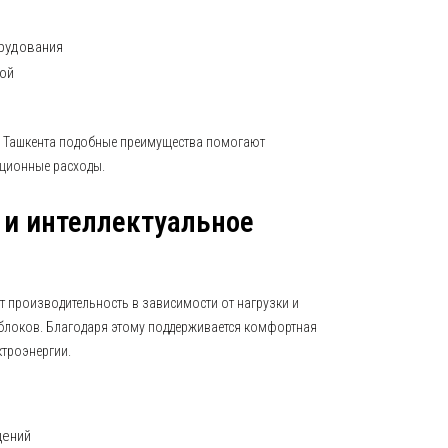
рудования
кой
 Ташкента подобные преимущества помогают
ационные расходы.
 и интеллектуальное
т производительность в зависимости от нагрузки и
 блоков. Благодаря этому поддерживается комфортная
ктроэнергии.
щений