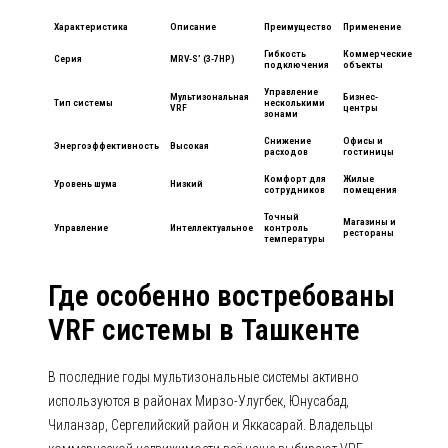
Характеристика
Описание
Преимущество
Применение
Гибкость
Коммерческие
Серия
MRV-S’ (3-7HP)
подключения
объекты
Управление
Мультизональная
Бизнес-
Тип системы
несколькими
VRF
центры
зонами
Снижение
Офисы и
Энергоэффективность
Высокая
расходов
гостиницы
Комфорт для
Жилые
Уровень шума
Низкий
сотрудников
помещения
Точный
Магазины и
Управление
Интеллектуальное
контроль
рестораны
температуры
Где особенно востребованы
VRF системы в Ташкенте
В последние годы мультизональные системы активно
используются в районах Мирзо-Улугбек, Юнусабад,
Чиланзар, Сергелийский район и Яккасарай. Владельцы