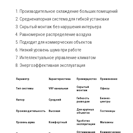
Производительное охлаждение больших помещений
Средненапорная система для гибкой установки
Скрытый монтаж без нарушения интерьера
Равномерное распределение воздуха
Подходит для коммерческих объектов
Низкий уровень шума при работе
Интеллектуальное управление климатом
Энергоэффективная эксплуатация
Параметр
Характеристика
Преимущество
Применение
Скрытый
Тип системы
VRF канальная
Офисы
монтаж
Гибкость
Бизнес-
Напор
Средний
разводки
центры
Для крупных
Производительность
Высокая
Гостиницы
объектов
Удобство
Уровень шума
Комфортный
Магазины
эксплуатации
Оптимизация
Коммерческие