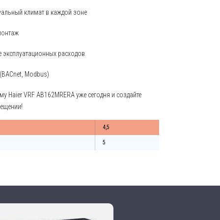
уальный климат в каждой зоне
монтаж
е эксплуатационных расходов
(BACnet, Modbus)
му Haier VRF AB162MRERA уже сегодня и создайте
ещении!
4,5
5