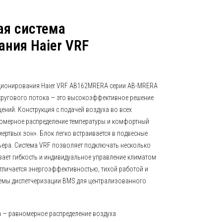
ая система
ния Haier VRF
ционирования Haier VRF AB162MRERA серии AB-MRERA
кругового потока — это высокоэффективное решение
ний. Конструкция с подачей воздуха во всех
омерное распределение температуры и комфортный
ертвых зон». Блок легко встраивается в подвесные
рьера. Система VRF позволяет подключать несколько
вает гибкость и индивидуальное управление климатом
отличается энергоэффективностью, тихой работой и
емы диспетчеризации BMS для централизованного
а — равномерное распределение воздуха