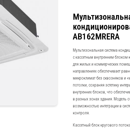
Мультизональн
кондиционирова
AB162MRERA
Мультизональная система конди
с кассетным внутренним блоком 
для жилых и коммерческих помеще
направлениях обеспечивает равн
микроклимат без сквозняков и «м
потолки, сохраняя эстетику инте
внутренних блоков, что обеспечи
в разных зонах здания. Модель 
возможностью интеграции в сист
контроля.
Кассетный блок кругового поток