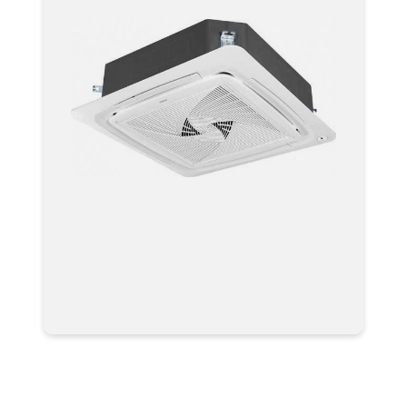
Мультизональная система
кондиционирования Haier VRF