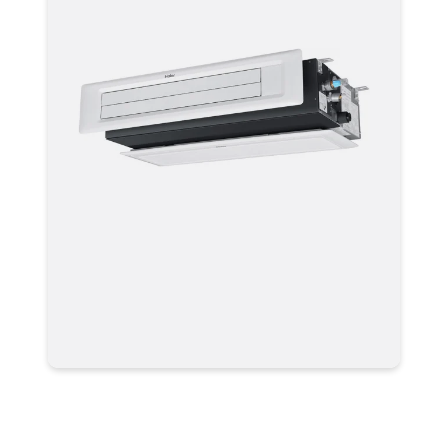
Мультизональная система
кондиционирования Haier VRF