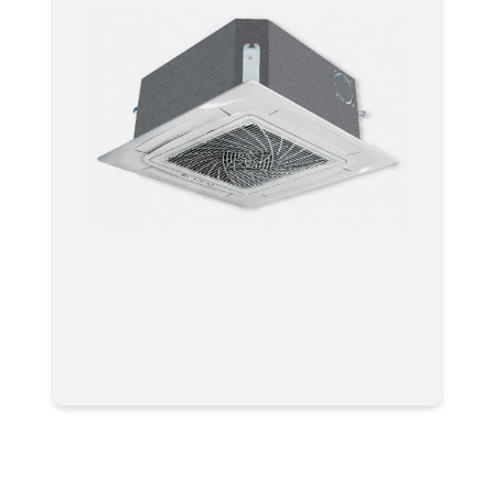
Мультизональная система
кондиционирования Haier VRF