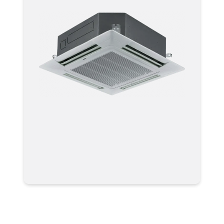
Мультизональная система
кондиционирования Haier VRF