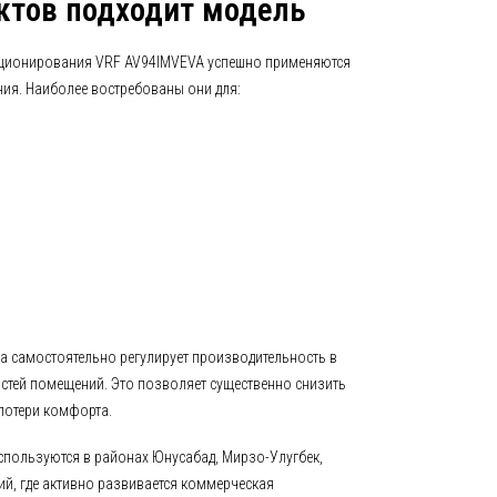
ктов подходит модель
ционирования VRF AV94IMVEVA успешно применяются
ния. Наиболее востребованы они для:
а самостоятельно регулирует производительность в
остей помещений. Это позволяет существенно снизить
потери комфорта.
используются в районах Юнусабад, Мирзо-Улугбек,
ий, где активно развивается коммерческая