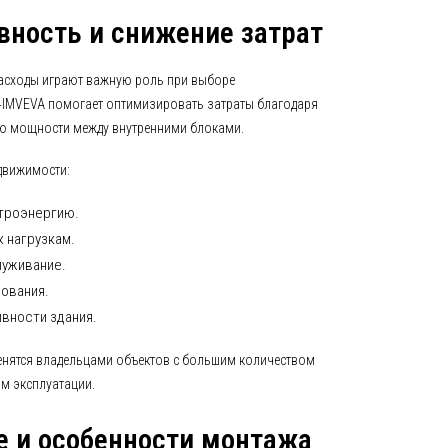
ность и снижение затрат
асходы играют важную роль при выборе
4IMVEVA помогает оптимизировать затраты благодаря
ию мощности между внутренними блоками.
движимости:
ктроэнергию.
 нагрузкам.
луживание.
ования.
вности здания.
ценятся владельцами объектов с большим количеством
м эксплуатации.
е и особенности монтажа