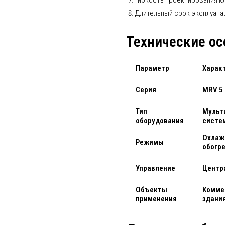
Гибкость проектирования к
Длительный срок эксплуата
Технические ос
Параметр
Харак
Серия
MRV 5
Тип
Мульт
оборудования
систе
Охлаж
Режимы
обогр
Управление
Центр
Объекты
Комме
применения
здани