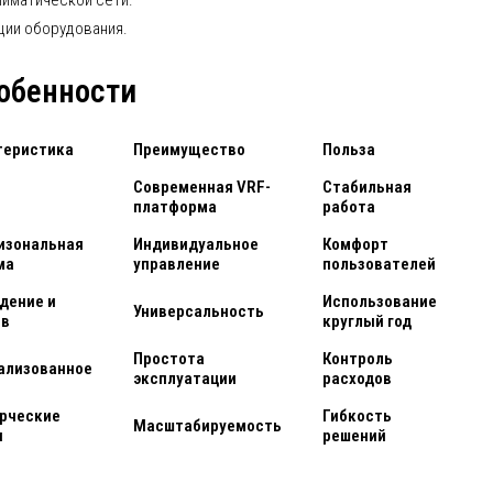
лиматической сети.
ции оборудования.
обенности
теристика
Преимущество
Польза
Современная VRF-
Стабильная
платформа
работа
изональная
Индивидуальное
Комфорт
ма
управление
пользователей
дение и
Использование
Универсальность
ев
круглый год
Простота
Контроль
ализованное
эксплуатации
расходов
рческие
Гибкость
Масштабируемость
я
решений