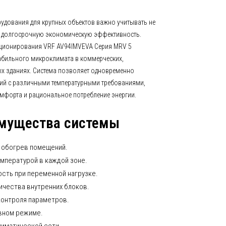
удования для крупных объектов важно учитывать не
и долгосрочную экономическую эффективность.
ционирования VRF AV94IMVEVA Серия MRV 5
абильного микроклимата в коммерческих,
х зданиях. Система позволяет одновременно
ий с различными температурными требованиями,
мфорта и рациональное потребление энергии.
мущества системы
 обогрев помещений.
мпературой в каждой зоне.
сть при переменной нагрузке.
чества внутренних блоков.
контроля параметров.
вном режиме.