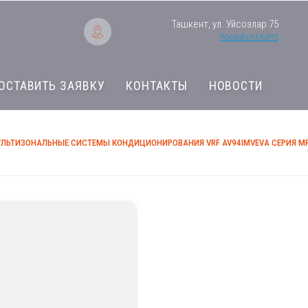
Ташкент, ул. Уйсозлар 75
ПОКАЗАТЬ НА КАРТЕ
ОСТАВИТЬ ЗАЯВКУ
КОНТАКТЫ
НОВОСТИ
ЛЬТИЗОНАЛЬНЫЕ СИСТЕМЫ КОНДИЦИОНИРОВАНИЯ VRF AV94IMVEVA СЕРИЯ MR
Мультизональные 
VRF AV94IMVEVA С