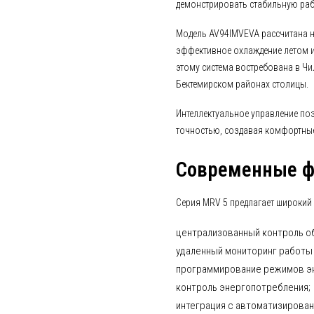
демонстрировать стабильную раб
Модель AV94IMVEVA рассчитана н
эффективное охлаждение летом и
этому система востребована в Ч
Бектемирском районах столицы.
Интеллектуальное управление по
точностью, создавая комфортные 
Современные ф
Серия MRV 5 предлагает широкий
централизованный контроль о
удаленный мониторинг работы
программирование режимов эк
контроль энергопотребления;
интеграция с автоматизирова