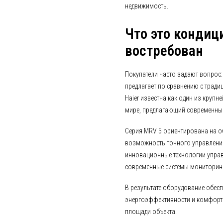
недвижимость.
Что это кондиц
востребован
Покупатели часто задают вопрос:
предлагает по сравнению с тра
Haier известна как один из круп
мире, предлагающий современные
Серия MRV 5 ориентирована на об
возможность точного управлени
инновационные технологии управ
современные системы мониторин
В результате оборудование обес
энергоэффективности и комфорт
площади объекта.