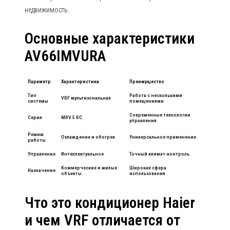
недвижимость.
Основные характеристики
AV66IMVURA
Параметр
Характеристика
Преимущество
Тип
Работа с несколькими
VRF мультизональная
системы
помещениями
Современные технологии
Серия
MRV 5 RC
управления
Режим
Охлаждение и обогрев
Универсальное применение
работы
Управление
Интеллектуальное
Точный климат-контроль
Коммерческие и жилые
Широкая сфера
Назначение
объекты
использования
Что это кондиционер Haier
и чем VRF отличается от