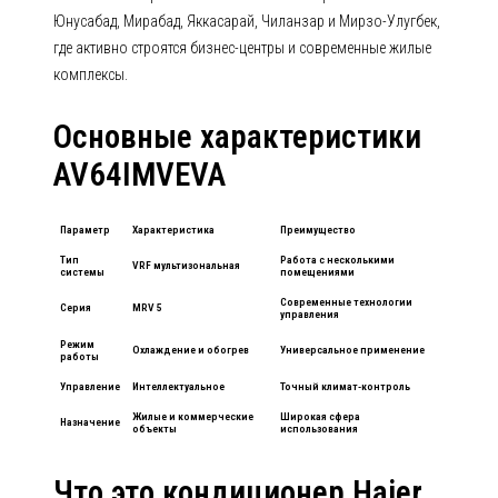
Юнусабад, Мирабад, Яккасарай, Чиланзар и Мирзо-Улугбек,
где активно строятся бизнес-центры и современные жилые
комплексы.
Основные характеристики
AV64IMVEVA
Параметр
Характеристика
Преимущество
Тип
Работа с несколькими
VRF мультизональная
системы
помещениями
Современные технологии
Серия
MRV 5
управления
Режим
Охлаждение и обогрев
Универсальное применение
работы
Управление
Интеллектуальное
Точный климат-контроль
Жилые и коммерческие
Широкая сфера
Назначение
объекты
использования
Что это кондиционер Haier