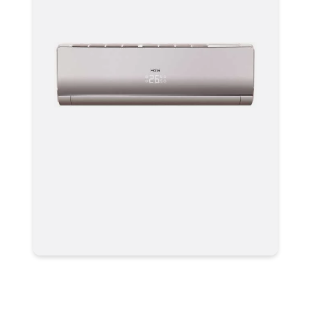
Кондиционер Haier HSU-
07HNF303/R2-G / HSU-