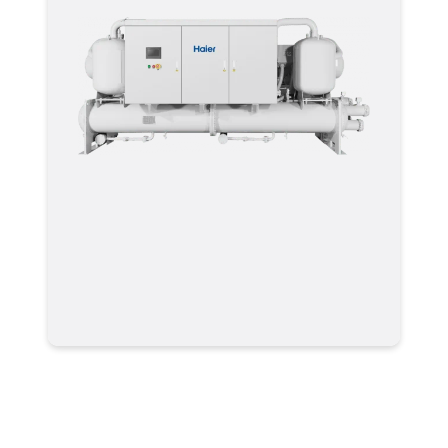
Чиллер Haier CI2110PWNB