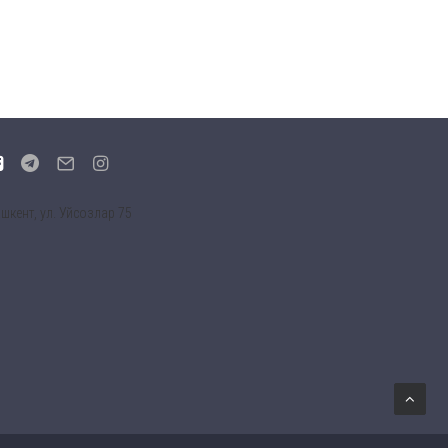
шкент, ул. Уйсозлар 75