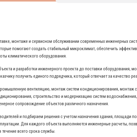
 В ОБЛАСТИ ПРОМЫШЛЕННОГО КОНДИЦИО
поставке, монтаже и сервисном обслуживании современных инженерных си
торые помогают создать стабильный микроклимат, обеспечить эффекти
боты климатического оборудования.
бъекта и разработки инженерного проекта до поставки оборудования, м
казчику получить единого подрядчика, который отвечает за качество ре
промышленную вентиляцию, монтаж систем кондиционирования, монтаж с
диционирования, строительство и модернизацию систем водоснабжения,
енерное сопровождение объектов различного назначения.
дителей и подбираем решения с учетом назначения здания, площади пом
сплуатации. Для каждого объекта выполняются инженерные расчеты, по
в течение всего срока службы.