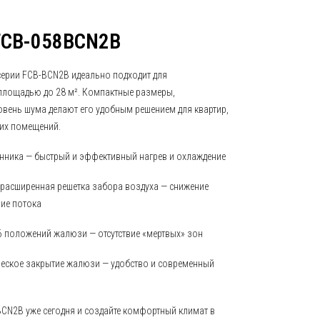
 FCB-058BCN2B
серии FCB-BCN2B идеально подходит для
лощадью до 28 м². Компактные размеры,
овень шума делают его удобным решением для квартир,
их помещений.
нника — быстрый и эффективный нагрев и охлаждение
 расширенная решетка забора воздуха — снижение
ие потока
6 положений жалюзи — отсутствие «мертвых» зон
еское закрытие жалюзи — удобство и современный
BCN2B уже сегодня и создайте комфортный климат в