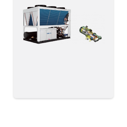
Чиллер Haier CI0360DANE CI-DAND