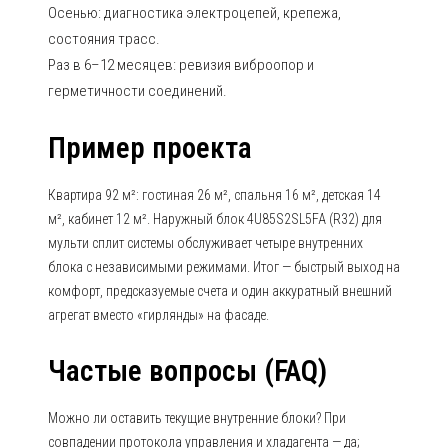
Осенью: диагностика электроцепей, крепежа,
состояния трасс.
Раз в 6–12 месяцев: ревизия виброопор и
герметичности соединений.
Пример проекта
Квартира 92 м²: гостиная 26 м², спальня 16 м², детская 14
м², кабинет 12 м². Наружный блок 4U85S2SL5FA (R32) для
мульти сплит системы обслуживает четыре внутренних
блока с независимыми режимами. Итог — быстрый выход на
комфорт, предсказуемые счета и один аккуратный внешний
агрегат вместо «гирлянды» на фасаде.
Частые вопросы (FAQ)
Можно ли оставить текущие внутренние блоки? При
совпадении протокола управления и хладагента — да;