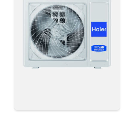
Наружный блок 4U85S2SL5FA
(R32) для мульти сплит системы