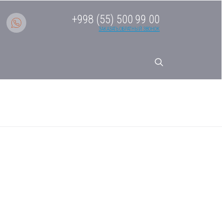
+998 (55) 500 99 00
ЗАКАЗАТЬ ОБРАТНЫЙ ЗВОНОК
темы AS70S2SF1FA-B Серия
Внутр. Бл.