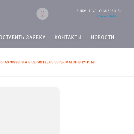
Ташкент, ул. Уйсозлар 75
ПОКАЗАТЬ НА КАРТЕ
ОСТАВИТЬ ЗАЯВКУ
КОНТАКТЫ
НОВОСТИ
 AS70S2SF1FA-B СЕРИЯ FLEXIS SUPER MATCH ВНУТР. БЛ.
Мульти-сплит сис
Flexis Super Match 