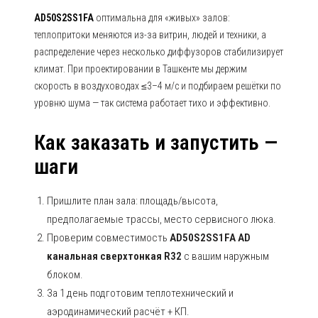
AD50S2SS1FA
оптимальна для «живых» залов:
теплопритоки меняются из-за витрин, людей и техники, а
распределение через несколько диффузоров стабилизирует
климат. При проектировании в Ташкенте мы держим
скорость в воздуховодах ≤3–4 м/с и подбираем решётки по
уровню шума — так система работает тихо и эффективно.
Как заказать и запустить —
шаги
Пришлите план зала: площадь/высота,
предполагаемые трассы, место сервисного люка.
Проверим совместимость
AD50S2SS1FA AD
канальная сверхтонкая R32
с вашим наружным
блоком.
За 1 день подготовим теплотехнический и
аэродинамический расчёт + КП.