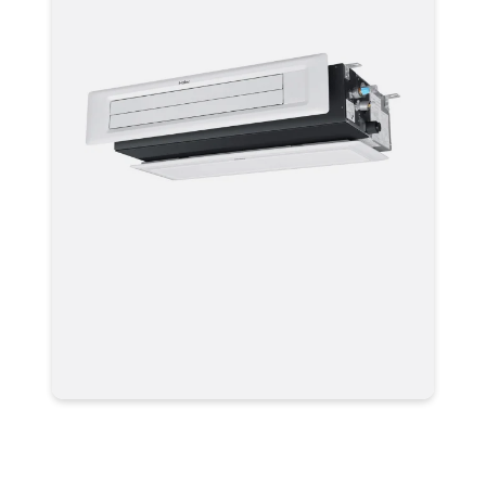
Мульти сплит система
AD50S2SS1FA AD канальная