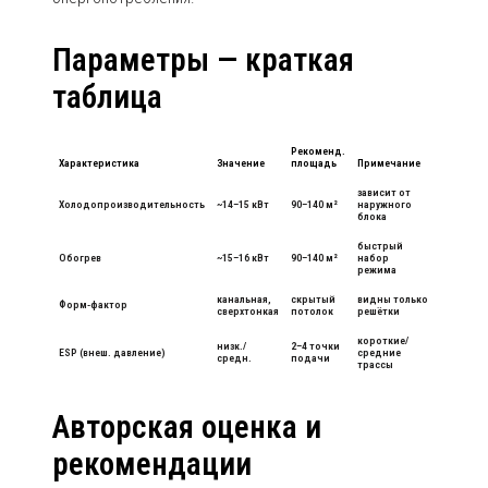
Параметры — краткая
таблица
Рекоменд.
Характеристика
Значение
площадь
Примечание
зависит от
Холодопроизводительность
~14–15 кВт
90–140 м²
наружного
блока
быстрый
Обогрев
~15–16 кВт
90–140 м²
набор
режима
канальная,
скрытый
видны только
Форм-фактор
сверхтонкая
потолок
решётки
короткие/
низк./
2–4 точки
ESP (внеш. давление)
средние
средн.
подачи
трассы
Авторская оценка и
рекомендации