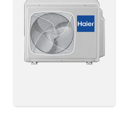
Наружный блок 3U19FS3ERA для
мульти сплит системы