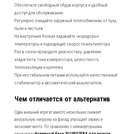
Обеспечьте свободный обдув корпуса и удобный
доступ для обслуживания.
Регулярно очищайте наружный теплообменник от пуха,
пыли и листьев.
На внутренних блоках задавайте «коридоры»
температуры и подходящие скорости вентилятора.
Раз в сезон проводите диагностику: давление
хладагента, токи компрессора, целостность
теплоизоляции и крепежа.
При нестабильном питании используйте качественный
стабилизатор и автоматический выключатель.
Чем отличается от альтернатив
Один внешний агрегат вместо нескольких снижает
визуальную нагрузку на фасад, упрощает сервис и
экономит место. По сравнению с неинверторными
решениями
Наружный блок 3U19FS3ERA для мульти