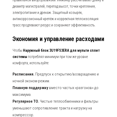
правильной виброразвязки. Инженер рассчитывает длину и
диаметр магистралей, перепад высот, точки крепления,
электропитание и дренаж. Защитный козырёк,
антикоррозионный крепёж и корректная теплоизоляция
трасс продлевают ресурс и сохраняют эффективность.
Экономия и управление расходами
Чтобы
Наружный блок 3U19FS3ERA для мульти сплит
системы
потреблял минимум при том же уровне
комфорта, используйте:
Расписания.
Предпуск к открытию/возвращению и
ночной эконом-режим.
Плавную поддержку
вместо частых «разгонов» до
максимума.
Регулярное ТО.
Чистые теплообменники и фильтры
уменьшают сопротивление тракта и нагрузку на
компрессор.