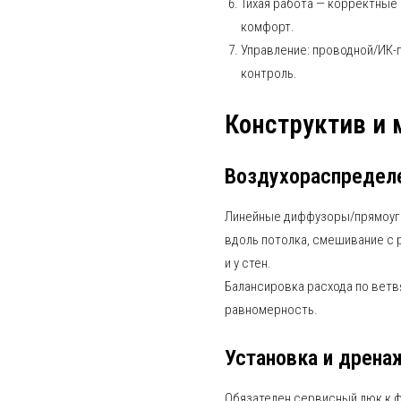
Тихая работа — корректные
комфорт.
Управление: проводной/ИК-п
контроль.
Конструктив и
Воздухораспредел
Линейные диффузоры/прямоуг
вдоль потолка, смешивание с 
и у стен.
Балансировка расхода по ветв
равномерность.
Установка и дрена
Обязателен сервисный люк к фи