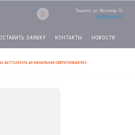
Ташкент, ул. Уйсозлар 75
ПОКАЗАТЬ НА КАРТЕ
ОСТАВИТЬ ЗАЯВКУ
КОНТАКТЫ
НОВОСТИ
Ы AD71S2SS1FA AD КАНАЛЬНАЯ СВЕРХТОНКАЯ R32
Мульти сплит сист
сверхтонкая R32