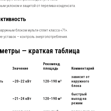
ым уклоном и защитой от перелива конденсата.
ективность
наружным блоком мульти-сплит класса «71».
ие уставок — контроль энергопотребления.
метры — краткая таблица
Рекоменд.
Значение
площадь
Комментарий
зависит от
ть
~20–22 кВт
120–190 м²
наружного
блока
быстрый
~21–24 кВт
120–190 м²
выход на
режим