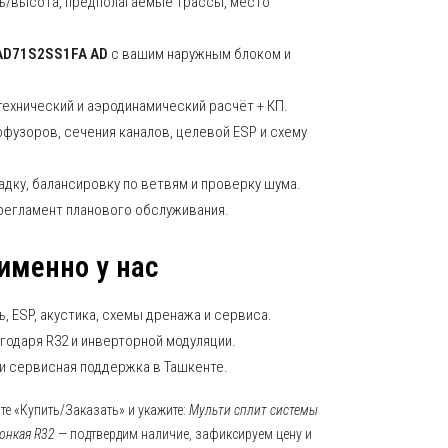
дь/высота, предполагаемые трассы, место
AD71S2SS1FA AD
с вашим наружным блоком и
технический и аэродинамический расчёт + КП.
фузоров, сечения каналов, целевой ESP и схему
дку, балансировку по ветвям и проверку шума.
 регламент планового обслуживания.
именно у нас
, ESP, акустика, схемы дренажа и сервиса.
годаря R32 и инверторной модуляции.
и сервисная поддержка в Ташкенте.
е «Купить/Заказать» и укажите:
Мульти сплит системы
онкая R32
— подтвердим наличие, зафиксируем цену и