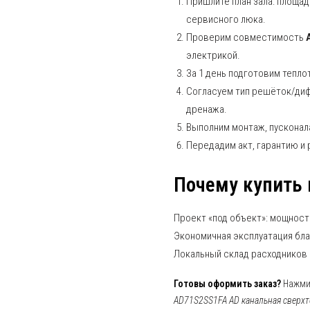
Пришлите план зала: площа
сервисного люка.
Проверим совместимость
электрикой.
За 1 день подготовим тепло
Согласуем тип решёток/диф
дренажа.
Выполним монтаж, пусконала
Передадим акт, гарантию и
Почему купить 
Проект «под объект»: мощность
Экономичная эксплуатация бла
Локальный склад расходников 
Готовы оформить заказ?
Нажмит
AD71S2SS1FA AD канальная сверхт