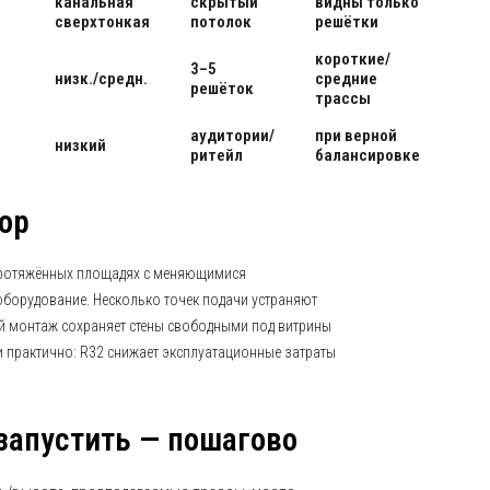
канальная
скрытый
видны только
сверхтонкая
потолок
решётки
короткие/
3–5
низк./средн.
средние
решёток
трассы
аудитории/
при верной
низкий
ритейл
балансировке
ор
протяжённых площадях с меняющимися
оборудование. Несколько точек подачи устраняют
ый монтаж сохраняет стены свободными под витрины
 и практично: R32 снижает эксплуатационные затраты
 запустить — пошагово