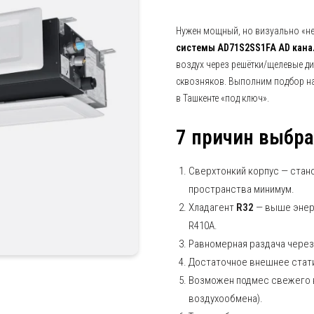
Нужен мощный, но визуально «н
системы AD71S2SS1FA AD кана
воздух через решётки/щелевые д
сквозняков. Выполним подбор на
в Ташкенте «под ключ».
7 причин выбра
Сверхтонкий корпус — стан
пространства минимум.
Хладагент
R32
— выше энер
R410A.
Равномерная раздача через 
Достаточное внешнее стати
Возможен подмес свежего в
воздухообмена).