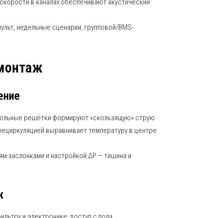
 скорости в каналах обеспечивают акустический
ульт, недельные сценарии, групповой/BMS-
 монтаж
ение
ольные решётки формируют «скользящую» струю
рециркуляцией выравнивает температуру в центре
ям заслонками и настройкой ΔP — тишина и
ж
льтру и электронике; доступ с пола.