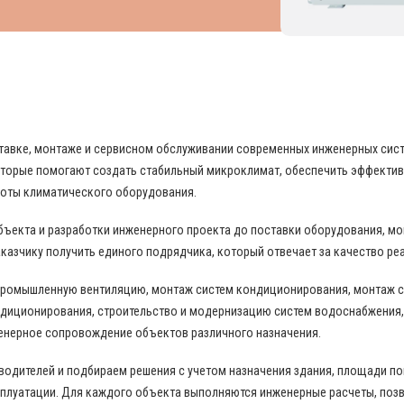
 В ОБЛАСТИ ПРОМЫШЛЕННОГО КОНДИЦИО
поставке, монтаже и сервисном обслуживании современных инженерных си
торые помогают создать стабильный микроклимат, обеспечить эффекти
боты климатического оборудования.
бъекта и разработки инженерного проекта до поставки оборудования, м
казчику получить единого подрядчика, который отвечает за качество ре
промышленную вентиляцию, монтаж систем кондиционирования, монтаж с
диционирования, строительство и модернизацию систем водоснабжения,
енерное сопровождение объектов различного назначения.
дителей и подбираем решения с учетом назначения здания, площади пом
сплуатации. Для каждого объекта выполняются инженерные расчеты, по