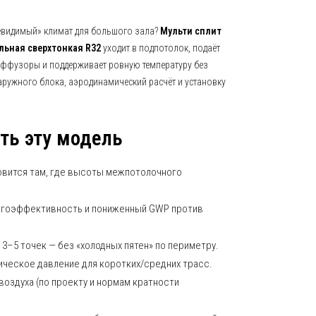
евидимый» климат для большого зала?
Мульти сплит
льная сверхтонкая R32
уходит в подпотолок, подаёт
иффузоры и поддерживает ровную температуру без
ружного блока, аэродинамический расчёт и установку
ть эту модель
овится там, где высоты межпотолочного
гоэффективность и пониженный GWP против
3–5 точек — без «холодных пятен» по периметру.
ческое давление для коротких/средних трасс.
оздуха (по проекту и нормам кратности