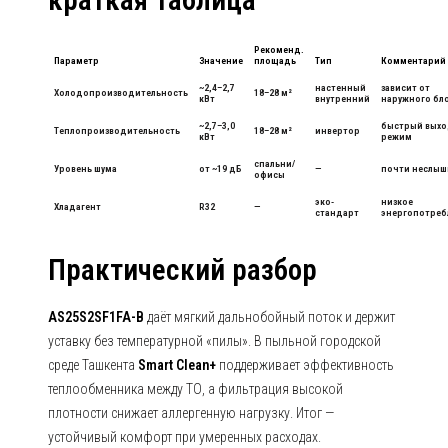
краткая таблица
Рекоменд.
Параметр
Значение
площадь
Тип
Комментарий
~2,4–2,7
настенный
зависит от
Холодопроизводительность
18–28 м²
кВт
внутренний
наружного бл
~2,7–3,0
быстрый выхо
Теплопроизводительность
18–28 м²
инвертор
кВт
режим
спальни/
Уровень шума
от ~19 дБ
—
почти неслыш
офисы
эко-
низкое
Хладагент
R32
—
стандарт
энергопотреб
Практический разбор
AS25S2SF1FA-B
даёт мягкий дальнобойный поток и держит
уставку без температурной «пилы». В пыльной городской
среде Ташкента
Smart Clean+
поддерживает эффективность
теплообменника между ТО, а фильтрация высокой
плотности снижает аллергенную нагрузку. Итог —
устойчивый комфорт при умеренных расходах.