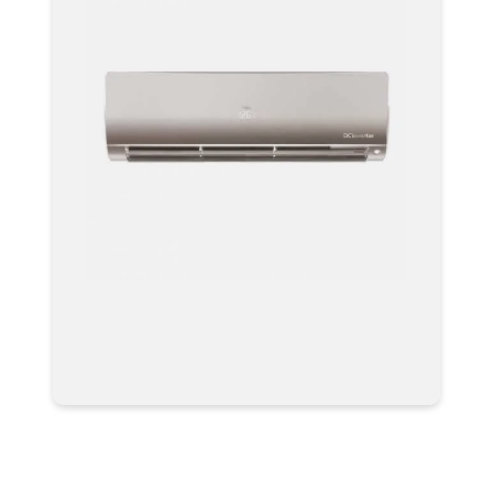
Мульти-сплит системы
AS70S2SF2FA-G Серия Flexis Super