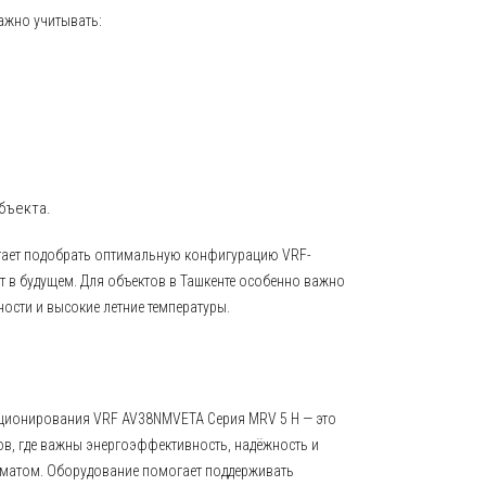
ажно учитывать:
бъекта.
ает подобрать оптимальную конфигурацию VRF-
т в будущем. Для объектов в Ташкенте особенно важно
ости и высокие летние температуры.
ционирования VRF AV38NMVETA Серия MRV 5 H — это
ов, где важны энергоэффективность, надёжность и
иматом. Оборудование помогает поддерживать