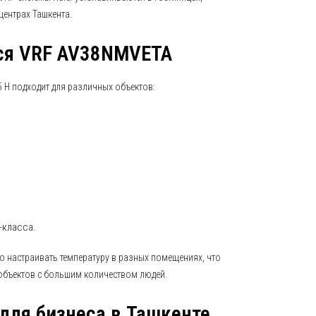
центрах Ташкента.
ся VRF AV38NMVETA
H подходит для различных объектов:
-класса.
о настраивать температуру в разных помещениях, что
 объектов с большим количеством людей.
для бизнеса в Ташкенте