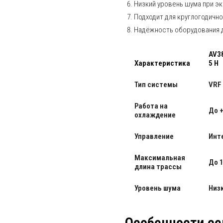
Низкий уровень шума при эк
Подходит для круглогодичн
Надёжность оборудования 
AV3
Характеристика
5 H
Тип системы
VRF
Работа на
До 
охлаждение
Управление
Инт
Максимальная
До 
длина трассы
Уровень шума
Низ