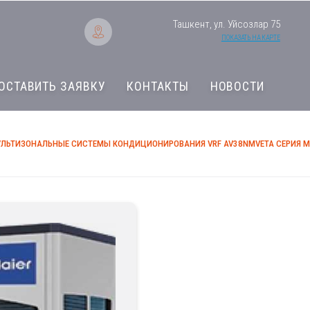
Ташкент, ул. Уйсозлар 75
ПОКАЗАТЬ НА КАРТЕ
ОСТАВИТЬ ЗАЯВКУ
КОНТАКТЫ
НОВОСТИ
ЛЬТИЗОНАЛЬНЫЕ СИСТЕМЫ КОНДИЦИОНИРОВАНИЯ VRF AV38NMVETA СЕРИЯ MR
Мультизональные 
VRF AV38NMVETA С