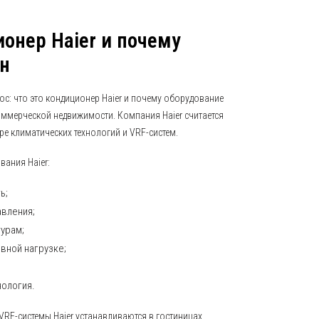
ионер Haier и почему
н
с: что это кондиционер Haier и почему оборудование
оммерческой недвижимости. Компания Haier считается
е климатических технологий и VRF-систем.
ания Haier:
ь;
авления;
урам;
вной нагрузке;
ология.
VRF-системы Haier устанавливаются в гостиницах,