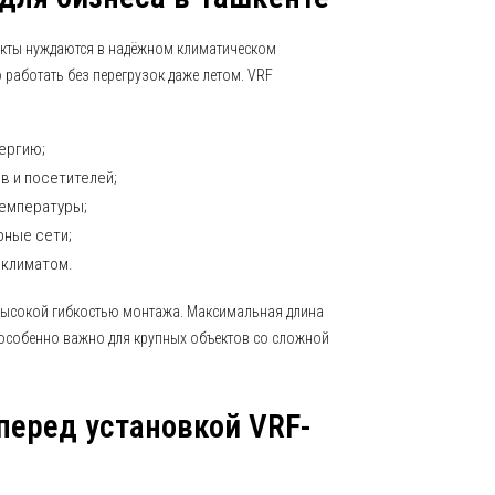
кты нуждаются в надёжном климатическом
работать без перегрузок даже летом. VRF
ергию;
в и посетителей;
температуры;
рные сети;
 климатом.
высокой гибкостью монтажа. Максимальная длина
о особенно важно для крупных объектов со сложной
перед установкой VRF-