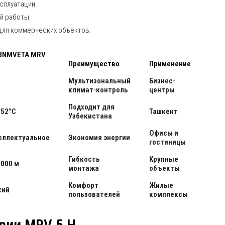
сплуатации.
ой работы.
для коммерческих объектов.
8NMVETA MRV
Преимущество
Применение
Мультизональный
Бизнес-
климат-контроль
центры
Подходит для
+52°C
Ташкент
Узбекистана
Офисы и
еллектуальное
Экономия энергии
гостиницы
Гибкость
Крупные
1000 м
монтажа
объекты
Комфорт
Жилые
кий
пользователей
комплексы