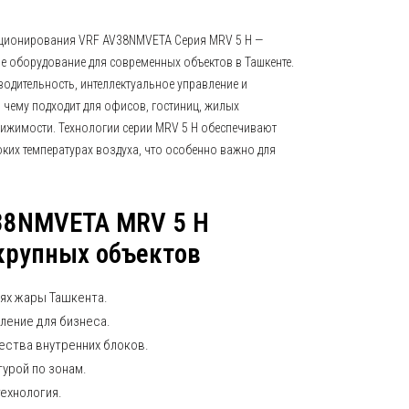
ционирования VRF AV38NMVETA Серия MRV 5 H —
 оборудование для современных объектов в Ташкенте.
одительность, интеллектуальное управление и
 чему подходит для офисов, гостиниц, жилых
ижимости. Технологии серии MRV 5 H обеспечивают
ких температурах воздуха, что особенно важно для
38NMVETA MRV 5 H
крупных объектов
иях жары Ташкента.
ение для бизнеса.
ства внутренних блоков.
урой по зонам.
ехнология.