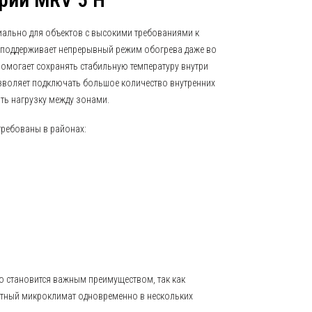
рии MRV 5 H
иально для объектов с высокими требованиями к
 поддерживает непрерывный режим обогрева даже во
помогает сохранять стабильную температуру внутри
зволяет подключать большое количество внутренних
ть нагрузку между зонами.
требованы в районах:
то становится важным преимуществом, так как
тный микроклимат одновременно в нескольких