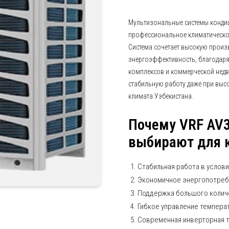
Мультизональные системы конди
профессиональное климатическое
Система сочетает высокую произв
энергоэффективность, благодаря
комплексов и коммерческой недв
стабильную работу даже при высо
климата Узбекистана.
Почему VRF AV
выбирают для 
Стабильная работа в услов
Экономичное энергопотребл
Поддержка большого количе
Гибкое управление температ
Современная инверторная т