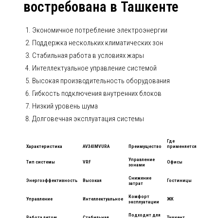
востребована в Ташкенте
Экономичное потребление электроэнергии
Поддержка нескольких климатических зон
Стабильная работа в условиях жары
Интеллектуальное управление системой
Высокая производительность оборудования
Гибкость подключения внутренних блоков
Низкий уровень шума
Долговечная эксплуатация системы
Где
Характеристика
AV34IMVURA
Преимущество
применяется
Управление
Тип системы
VRF
Офисы
зонами
Снижение
Энергоэффективность
Высокая
Гостиницы
затрат
Комфорт
Управление
Интеллектуальное
ЖК
эксплуатации
Подходит для
Работа летом
Стабильная
Ташкент