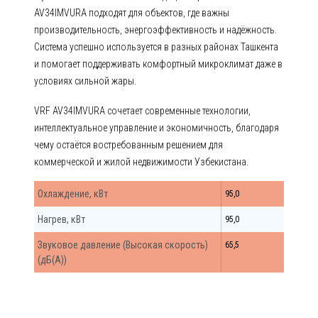
AV34IMVURA подходят для объектов, где важны
производительность, энергоэффективность и надёжность.
Система успешно используется в разных районах Ташкента
и помогает поддерживать комфортный микроклимат даже в
условиях сильной жары.
VRF AV34IMVURA сочетает современные технологии,
интеллектуальное управление и экономичность, благодаря
чему остаётся востребованным решением для
коммерческой и жилой недвижимости Узбекистана.
Охлаждение, кВт
95,0
Нагрев, кВт
95,0
Звуковое давление (Высокая скорость)
65,5
(дБ(А))