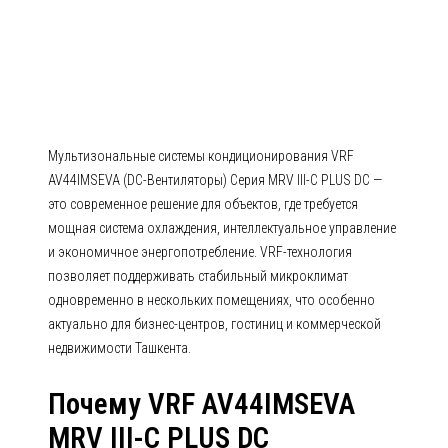
AV44IMSEVA (DC-Вентиляторы)
Серия MRV III-C PLUS DC
Мультизональные системы кондиционирования VRF
AV44IMSEVA (DC-Вентиляторы) Серия MRV III-C PLUS DC —
это современное решение для объектов, где требуется
мощная система охлаждения, интеллектуальное управление
и экономичное энергопотребление. VRF-технология
позволяет поддерживать стабильный микроклимат
одновременно в нескольких помещениях, что особенно
актуально для бизнес-центров, гостиниц и коммерческой
недвижимости Ташкента.
Почему VRF AV44IMSEVA
MRV III-C PLUS DC