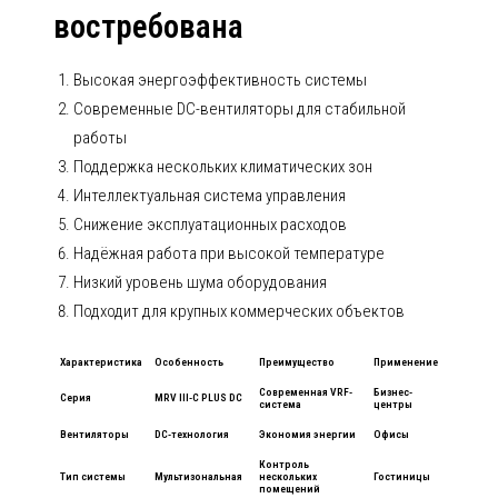
востребована
Высокая энергоэффективность системы
Современные DC-вентиляторы для стабильной
работы
Поддержка нескольких климатических зон
Интеллектуальная система управления
Снижение эксплуатационных расходов
Надёжная работа при высокой температуре
Низкий уровень шума оборудования
Подходит для крупных коммерческих объектов
Характеристика
Особенность
Преимущество
Применение
Современная VRF-
Бизнес-
Серия
MRV III-C PLUS DC
система
центры
Вентиляторы
DC-технология
Экономия энергии
Офисы
Контроль
Тип системы
Мультизональная
нескольких
Гостиницы
помещений