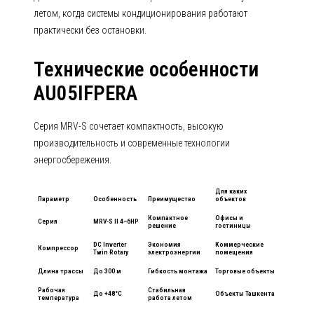
летом, когда системы кондиционирования работают
практически без остановки.
Технические особенности
AU05IFPERA
Серия MRV-S сочетает компактность, высокую
производительность и современные технологии
энергосбережения.
Для каких
Параметр
Особенность
Преимущество
объектов
Компактное
Офисы и
Серия
MRV-S II 4–6HP
решение
гостиницы
DC Inverter
Экономия
Коммерческие
Компрессор
Twin Rotary
электроэнергии
помещения
Длина трассы
До 300 м
Гибкость монтажа
Торговые объекты
Рабочая
Стабильная
До +48°C
Объекты Ташкента
температура
работа летом