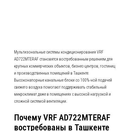
кондиционирования VRF
AD722MTERAF AD-MTERAF
(Высоконапорные канальные
блоки со 100%-ной подачей
свежего воздуха)
Мультизональные системы кондиционирования VRF
AD722MTERAF становятся востребованным решением для
крупных коммерческих объектов, бизнес-центров, гостиниц
и производственных помещений в Ташкенте.
Высоконапорные канальные блоки со 100%-ной подачей
свежего воздуха помогают поддерживать стабильный
микроклимат даже в помещениях с высокой нагрузкой и
сложной системой вентиляции.
Почему VRF AD722MTERAF
востребованы в Ташкенте