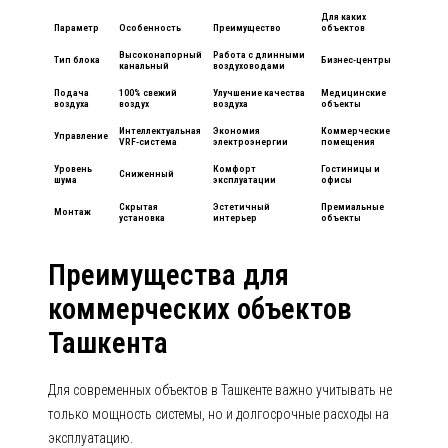
Для каких
Параметр
Особенность
Преимущество
объектов
Высоконапорный
Работа с длинными
Тип блока
Бизнес-центры
канальный
воздуховодами
Подача
100% свежий
Улучшение качества
Медицинские
воздуха
воздух
воздуха
объекты
Интеллектуальная
Экономия
Коммерческие
Управление
VRF-система
электроэнергии
помещения
Уровень
Комфорт
Гостиницы и
Сниженный
шума
эксплуатации
офисы
Скрытая
Эстетичный
Премиальные
Монтаж
установка
интерьер
объекты
Преимущества для
коммерческих объектов
Ташкента
Для современных объектов в Ташкенте важно учитывать не
только мощность системы, но и долгосрочные расходы на
эксплуатацию.