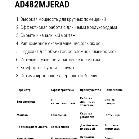
AD482MJERAD
Высокая мощность для крупных помещений
Эффективная работа с длинными воздуховодами
Скрытый канальный монтаж
Равномерное охлаждение нескольких зон
Подходит для объектов со сложной планировкой
Интеллектуальное управление климатом
Комфортный уровень шума
Оптимизированное энергопотребление
Параметр
Характеристика
Преимущество
Применение
Работа с
VRF
Бизнес-
Тип системы
длинными
высоконапорная
центры
трассами
Скрытая
Монтаж
Канальный
Гостиницы
установка
Для больших
Торговые
Производительность
Повышенная
площадей
комплексы
Экономия
Управление
Интеллектуальное
Офисы