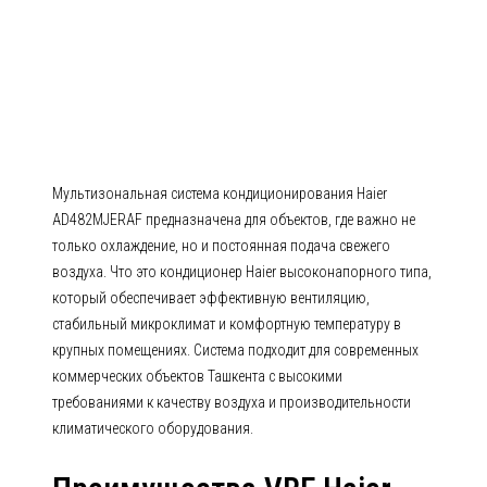
кондиционирования VRF
AD482MJERAF AD-MJERAF
(Высоконапорные канальные
блоки со 100%-ной подачей
свежего воздуха)
Мультизональная система кондиционирования Haier
AD482MJERAF предназначена для объектов, где важно не
только охлаждение, но и постоянная подача свежего
воздуха. Что это кондиционер Haier высоконапорного типа,
который обеспечивает эффективную вентиляцию,
стабильный микроклимат и комфортную температуру в
крупных помещениях. Система подходит для современных
коммерческих объектов Ташкента с высокими
требованиями к качеству воздуха и производительности
климатического оборудования.