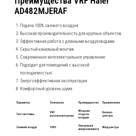
Преимущества VRF Haier
AD482MJERAF
Подача 100% свежего воздуха
Высокая производительность для крупных объектов
Эффективная работа с длинными воздуховодами
Скрытый канальный монтаж
Современное интеллектуальное управление
Подходит для помещений с высокой
посещаемостью
Энергоэффективная эксплуатация
Комфортный уровень шума
Параметр
Описание
Преимущество
Применение
Мощная
VRF
Бизнес-
Тип системы
подача
высоконапорная
центры
воздуха
Улучшение
Свежий воздух
100%
Медцентры
микроклимата