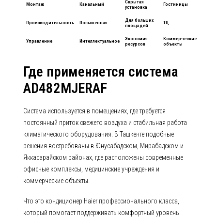
Скрытая
Монтаж
Канальный
Гостиницы
установка
Для больших
Производительность
Повышенная
ТЦ
площадей
Экономия
Коммерческие
Управление
Интеллектуальное
ресурсов
объекты
Где применяется система
AD482MJERAF
Система используется в помещениях, где требуется
постоянный приток свежего воздуха и стабильная работа
климатического оборудования. В Ташкенте подобные
решения востребованы в Юнусабадском, Мирабадском и
Яккасарайском районах, где расположены современные
офисные комплексы, медицинские учреждения и
коммерческие объекты.
Что это кондиционер Haier профессионального класса,
который помогает поддерживать комфортный уровень