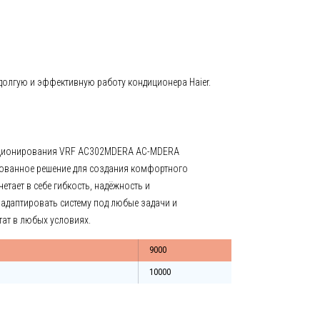
долгую и эффективную работу кондиционера Haier.
иционирования VRF AC302MDERA AС-MDERA
рованное решение для создания комфортного
етает в себе гибкость, надёжность и
адаптировать систему под любые задачи и
ат в любых условиях.
9000
10000