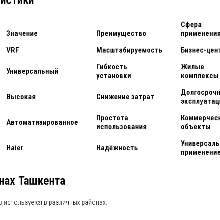
истики
Сфера
Значение
Преимущество
применени
VRF
Масштабируемость
Бизнес-цен
Гибкость
Жилые
Универсальный
установки
комплексы
Долгосроч
Высокая
Снижение затрат
эксплуатац
Простота
Коммерчес
Автоматизированное
использования
объекты
Универсаль
Haier
Надёжность
применени
нах Ташкента
 используется в различных районах: