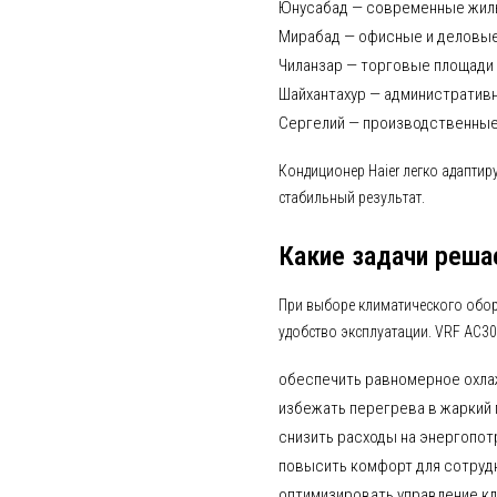
Юнусабад — современные жил
Мирабад — офисные и деловы
Чиланзар — торговые площади
Шайхантахур — административ
Сергелий — производственные
Кондиционер Haier легко адаптир
стабильный результат.
Какие задачи реша
При выборе климатического обор
удобство эксплуатации. VRF AC3
обеспечить равномерное охла
избежать перегрева в жаркий
снизить расходы на энергопо
повысить комфорт для сотруд
оптимизировать управление к