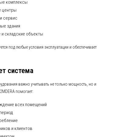
ые комплексы
е центры
 и сервис
ные здания
 и складские объекты
уется под любые условия эксплуатации и обеспечивает
ет система
удования важно учитывать не только мощность, но и
02MDERA помогает:
ждение всех помещений
 период
требление
ников и клиентов
лиматом