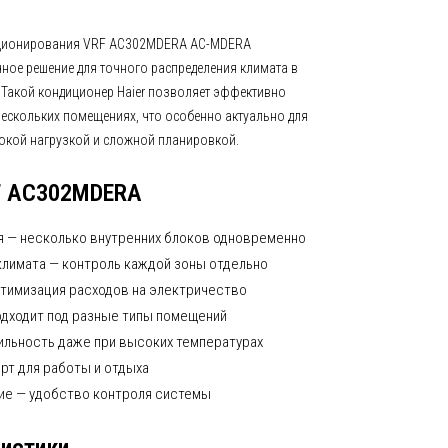
иционирования VRF AC302MDERA AС-MDERA
чное решение для точного распределения климата в
 Такой кондиционер Haier позволяет эффективно
нескольких помещениях, что особенно актуально для
сокой нагрузкой и сложной планировкой.
F AC302MDERA
я — несколько внутренних блоков одновременно
климата — контроль каждой зоны отдельно
тимизация расходов на электричество
дходит под разные типы помещений
льность даже при высоких температурах
рт для работы и отдыха
ие — удобство контроля системы