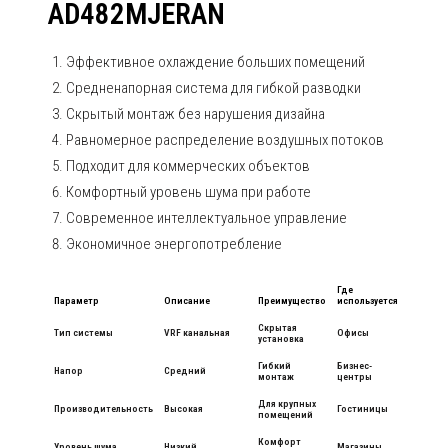
AD482MJERAN
Эффективное охлаждение больших помещений
Средненапорная система для гибкой разводки
Скрытый монтаж без нарушения дизайна
Равномерное распределение воздушных потоков
Подходит для коммерческих объектов
Комфортный уровень шума при работе
Современное интеллектуальное управление
Экономичное энергопотребление
Где
Параметр
Описание
Преимущество
используется
Скрытая
Тип системы
VRF канальная
Офисы
установка
Гибкий
Бизнес-
Напор
Средний
монтаж
центры
Для крупных
Производительность
Высокая
Гостиницы
помещений
Комфорт
Уровень шума
Низкий
Магазины