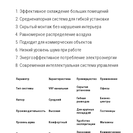
Эффективное охлаждение больших помещений
Средненапорная система для гибкой установки
Скрытый монтаж без нарушения интерьера
Равномерное распределение воздуха
Подходит для коммерческих объектов
Низкий уровень шума при работе
Энергоэффективное потребление электроэнергии
Современная интеллектуальная система управления
Параметр
Характеристика
Преимущество
Применение
Скрытая
Тип системы
VRF канальная
Офисы
установка
Гибкая
Бизнес-
Напор
Средний
разводка
центры
Для крупных
Производительность
Высокая
Гостиницы
площадей
Удобство
Уровень шума
Комфортный
Магазины
эксплуатации
Экономия
Коммерческие