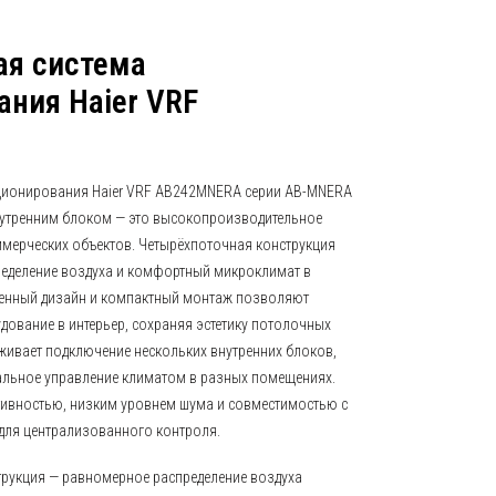
ая система
ния Haier VRF
ционирования Haier VRF AB242MNERA серии AB-MNERA
нутренним блоком — это высокопроизводительное
ммерческих объектов. Четырёхпоточная конструкция
еделение воздуха и комфортный микроклимат в
енный дизайн и компактный монтаж позволяют
дование в интерьер, сохраняя эстетику потолочных
живает подключение нескольких внутренних блоков,
альное управление климатом в разных помещениях.
ивностью, низким уровнем шума и совместимостью с
для централизованного контроля.
трукция — равномерное распределение воздуха