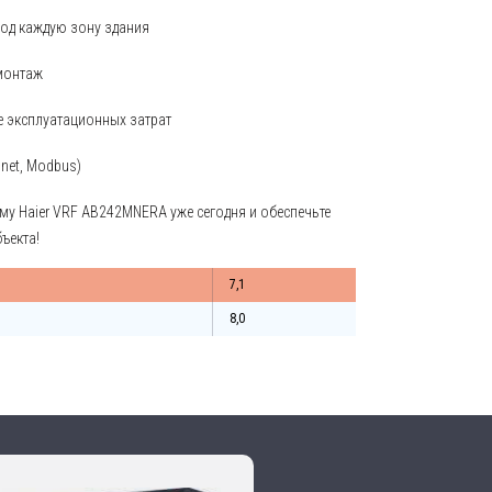
под каждую зону здания
монтаж
 эксплуатационных затрат
net, Modbus)
му Haier VRF AB242MNERA уже сегодня и обеспечьте
ъекта!
7,1
8,0