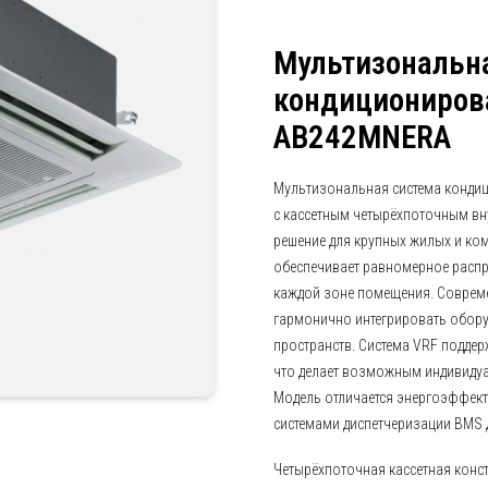
Мультизональн
кондиционирова
AB242MNERA
Мультизональная система конди
с кассетным четырёхпоточным в
решение для крупных жилых и ко
обеспечивает равномерное распр
каждой зоне помещения. Соврем
гармонично интегрировать обору
пространств. Система VRF поддер
что делает возможным индивиду
Модель отличается энергоэффект
системами диспетчеризации BMS 
Четырёхпоточная кассетная конс