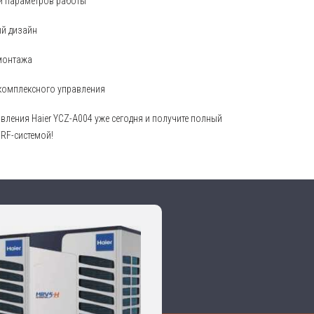
и параметров работы
ый дизайн
 монтажа
 комплексного управления
вления Haier YCZ-A004 уже сегодня и получите полный
RF-системой!