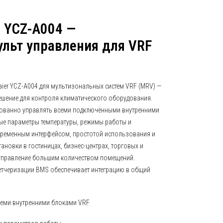
r YCZ-A004 —
льт управления для VRF
ier YCZ-A004 для мультизональных систем VRF (MRV) —
ешение для контроля климатического оборудования.
зованно управлять всеми подключёнными внутренними
ые параметры температуры, режимы работы и
овременным интерфейсом, простотой использования и
ановки в гостиницах, бизнес-центрах, торговых и
я управление большим количеством помещений.
етчеризации BMS обеспечивает интеграцию в общий
семи внутренними блоками VRF