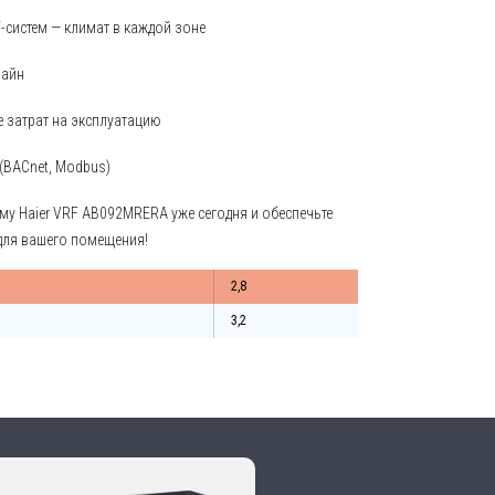
систем — климат в каждой зоне
зайн
 затрат на эксплуатацию
(BACnet, Modbus)
му Haier VRF AB092MRERA уже сегодня и обеспечьте
для вашего помещения!
2,8
3,2