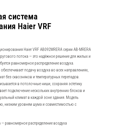
ая система
ния Haier VRF
ционирования Haier VRF AB092MRERA серии AB-MRERA
ругового потока — это надёжное решение для жилых и
буется равномерное распределение воздуха.
обеспечивает подачу воздуха во всех направлениях,
т без сквозняков и температурных перепадов.
сывается в потолочные ниши, сохраняя эстетику
вает подключение нескольких внутренних блоков и
альный климат в каждой зоне здания. Модель
ю, низким уровнем шума и совместимостью с
а — равномерное распределение воздуха