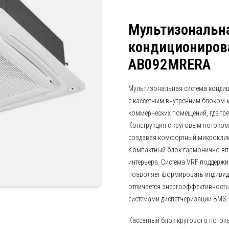
Мультизональн
кондиционирова
AB092MRERA
Мультизональная система конди
с кассетным внутренним блоком к
коммерческих помещений, где тре
Конструкция с круговым потоком 
создавая комфортный микроклима
Компактный блок гармонично впи
интерьера. Система VRF поддержи
позволяет формировать индивиду
отличается энергоэффективность
системами диспетчеризации BMS.
Кассетный блок кругового поток