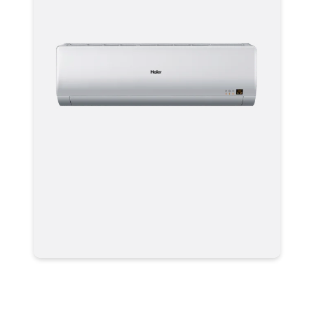
Мультизональная система
кондиционирования Haier VRF