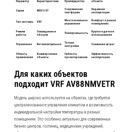
Параметр
Характеристика
Преимущество
объекта
Современная
Надежная
Серия
MRV 5 HT
платформа
эксплуатация
Многозональное
Комфорт в разных
Тип системы
VRF
управление
помещениях
Режим
Охлаждение и
Круглогодичное
Универсальность
работы
обогрев
использование
Точная
Управление
Интеллектуальное
Снижение затрат
настройка
Область
Коммерческие
Гибкость
Эффективность
применения
объекты
проектирования
эксплуатации
Для каких объектов
подходит VRF AV88NMVETR
Модель широко используется на объектах, где требуется
централизованное управление климатом и возможность
индивидуальной настройки температуры в разных
помещениях. Это особенно актуально для современных
бизнес-центров, гостиниц, медицинских учреждений,