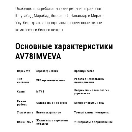
Особенно востребованы такие решения в районах
Юнусабад, Мирабад, Яккасарай, Чиланзар и Мирзо-
Улугбек, где активно строятся современные жилые
комплексы и бизнес-центры.
Основные характеристики
AV78IMVEVA
Параметр
Характеристика
Преимущество
Тип
Работа с несколькими
VRF мультизональная
системы
помещениями
Современные технологии
Серия
MRV 5
управления
Режим
Охлаждение и обогрев
Комфорт круглый год
работы
Управление
Интеллектуальное
Точный климат-контроль
Жилые и коммерческие
Назначение
Универсальное применение
объекты