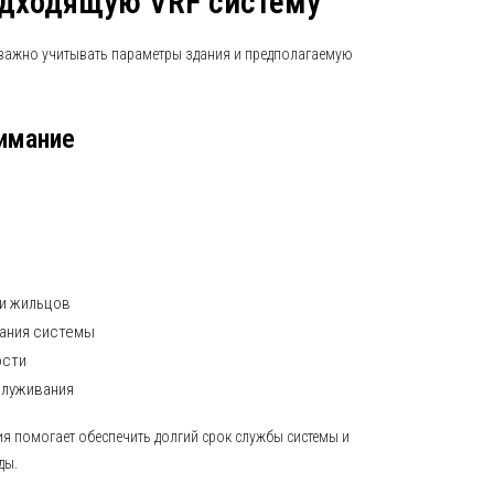
одходящую VRF систему
важно учитывать параметры здания и предполагаемую
нимание
и жильцов
ания системы
ости
служивания
 помогает обеспечить долгий срок службы системы и
ды.