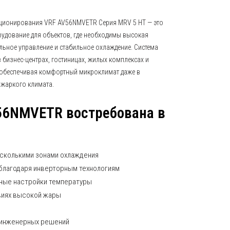
ционирования VRF AV56NMVETR Серия MRV 5 HT — это
удование для объектов, где необходимы высокая
льное управление и стабильное охлаждение. Система
в бизнес-центрах, гостиницах, жилых комплексах и
 обеспечивая комфортный микроклимат даже в
 жаркого климата.
56NMVETR востребована в
есколькими зонами охлаждения
благодаря инверторным технологиям
ные настройки температуры
виях высокой жары
 инженерных решений