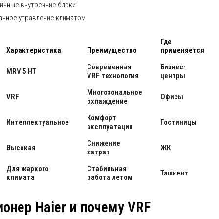
ичные внутренние блоки
анное управление климатом
Где
Характеристика
Преимущество
применяется
Современная
Бизнес-
MRV 5 HT
VRF технология
центры
Многозональное
VRF
Офисы
охлаждение
Комфорт
Интеллектуальное
Гостиницы
эксплуатации
Снижение
Высокая
ЖК
затрат
Для жаркого
Стабильная
Ташкент
климата
работа летом
ионер Haier и почему VRF