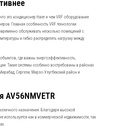
тивнее
 что это кондиционер Haier и чем VRF оборудование
неров. Главная особенность VRF технологии
овременно обслуживать несколько помещений с
мпературы и гибко распределять нагрузку между
 объектов, где важны энергоэффективность,
ции. Такие системы особенно востребованы в районах
Мирабад, Сергели, Мирзо-Улугбекский район и
ся AV56NMVETR
различного назначения. Благодаря высокой
е используется как в коммерческой недвижимости, так
ах.