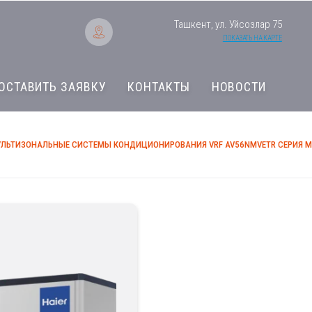
Ташкент, ул. Уйсозлар 75
ПОКАЗАТЬ НА КАРТЕ
ОСТАВИТЬ ЗАЯВКУ
КОНТАКТЫ
НОВОСТИ
ЛЬТИЗОНАЛЬНЫЕ СИСТЕМЫ КОНДИЦИОНИРОВАНИЯ VRF AV56NMVETR СЕРИЯ MR
Мультизональные 
VRF AV56NMVETR С