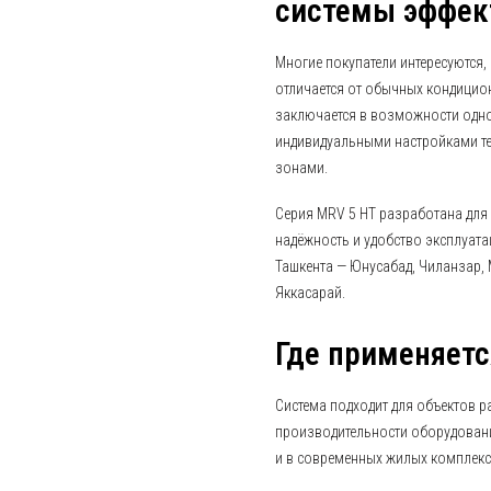
системы эффек
Многие покупатели интересуются,
отличается от обычных кондицио
заключается в возможности одн
индивидуальными настройками те
зонами.
Серия MRV 5 HT разработана для
надёжность и удобство эксплуата
Ташкента — Юнусабад, Чиланзар, 
Яккасарай.
Где применяет
Система подходит для объектов 
производительности оборудовани
и в современных жилых комплекс